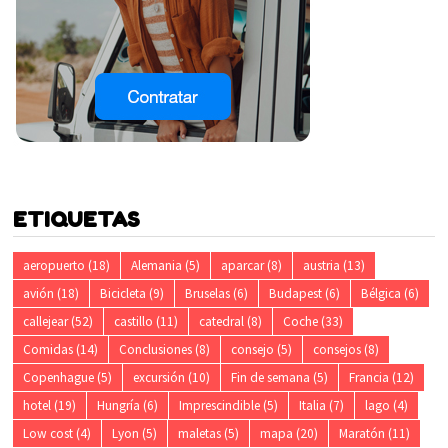
ETIQUETAS
aeropuerto
(18)
Alemania
(5)
aparcar
(8)
austria
(13)
avión
(18)
Bicicleta
(9)
Bruselas
(6)
Budapest
(6)
Bélgica
(6)
callejear
(52)
castillo
(11)
catedral
(8)
Coche
(33)
Comidas
(14)
Conclusiones
(8)
consejo
(5)
consejos
(8)
Copenhague
(5)
excursión
(10)
Fin de semana
(5)
Francia
(12)
hotel
(19)
Hungría
(6)
Imprescindible
(5)
Italia
(7)
lago
(4)
Low cost
(4)
Lyon
(5)
maletas
(5)
mapa
(20)
Maratón
(11)