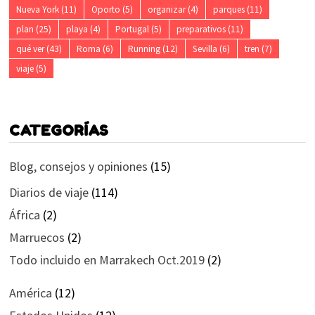
Nueva York
(11)
Oporto
(5)
organizar
(4)
parques
(11)
plan
(25)
playa
(4)
Portugal
(5)
preparativos
(11)
qué ver
(43)
Roma
(6)
Running
(12)
Sevilla
(6)
tren
(7)
viaje
(5)
CATEGORÍAS
Blog, consejos y opiniones
(15)
Diarios de viaje
(114)
África
(2)
Marruecos
(2)
Todo incluido en Marrakech Oct.2019
(2)
América
(12)