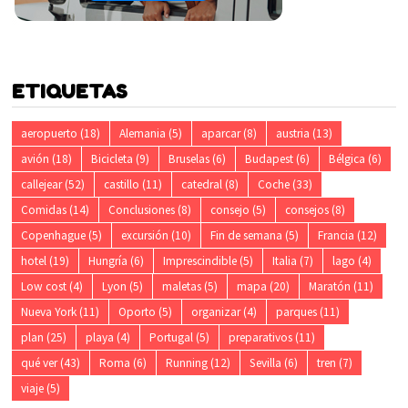
ETIQUETAS
aeropuerto
(18)
Alemania
(5)
aparcar
(8)
austria
(13)
avión
(18)
Bicicleta
(9)
Bruselas
(6)
Budapest
(6)
Bélgica
(6)
callejear
(52)
castillo
(11)
catedral
(8)
Coche
(33)
Comidas
(14)
Conclusiones
(8)
consejo
(5)
consejos
(8)
Copenhague
(5)
excursión
(10)
Fin de semana
(5)
Francia
(12)
hotel
(19)
Hungría
(6)
Imprescindible
(5)
Italia
(7)
lago
(4)
Low cost
(4)
Lyon
(5)
maletas
(5)
mapa
(20)
Maratón
(11)
Nueva York
(11)
Oporto
(5)
organizar
(4)
parques
(11)
plan
(25)
playa
(4)
Portugal
(5)
preparativos
(11)
qué ver
(43)
Roma
(6)
Running
(12)
Sevilla
(6)
tren
(7)
viaje
(5)