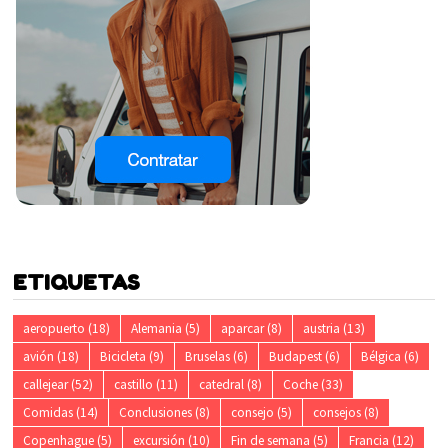
ETIQUETAS
aeropuerto
(18)
Alemania
(5)
aparcar
(8)
austria
(13)
avión
(18)
Bicicleta
(9)
Bruselas
(6)
Budapest
(6)
Bélgica
(6)
callejear
(52)
castillo
(11)
catedral
(8)
Coche
(33)
Comidas
(14)
Conclusiones
(8)
consejo
(5)
consejos
(8)
Copenhague
(5)
excursión
(10)
Fin de semana
(5)
Francia
(12)