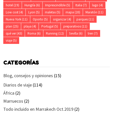
hotel
(19)
Hungría
(6)
Imprescindible
(5)
Italia
(7)
lago
(4)
Low cost
(4)
Lyon
(5)
maletas
(5)
mapa
(20)
Maratón
(11)
Nueva York
(11)
Oporto
(5)
organizar
(4)
parques
(11)
plan
(25)
playa
(4)
Portugal
(5)
preparativos
(11)
qué ver
(43)
Roma
(6)
Running
(12)
Sevilla
(6)
tren
(7)
viaje
(5)
CATEGORÍAS
Blog, consejos y opiniones
(15)
Diarios de viaje
(114)
África
(2)
Marruecos
(2)
Todo incluido en Marrakech Oct.2019
(2)