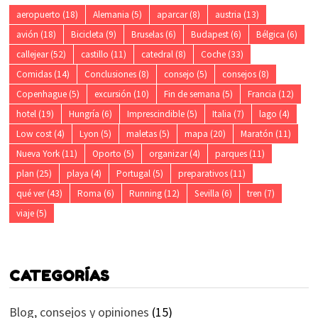
aeropuerto
(18)
Alemania
(5)
aparcar
(8)
austria
(13)
avión
(18)
Bicicleta
(9)
Bruselas
(6)
Budapest
(6)
Bélgica
(6)
callejear
(52)
castillo
(11)
catedral
(8)
Coche
(33)
Comidas
(14)
Conclusiones
(8)
consejo
(5)
consejos
(8)
Copenhague
(5)
excursión
(10)
Fin de semana
(5)
Francia
(12)
hotel
(19)
Hungría
(6)
Imprescindible
(5)
Italia
(7)
lago
(4)
Low cost
(4)
Lyon
(5)
maletas
(5)
mapa
(20)
Maratón
(11)
Nueva York
(11)
Oporto
(5)
organizar
(4)
parques
(11)
plan
(25)
playa
(4)
Portugal
(5)
preparativos
(11)
qué ver
(43)
Roma
(6)
Running
(12)
Sevilla
(6)
tren
(7)
viaje
(5)
CATEGORÍAS
Blog, consejos y opiniones
(15)