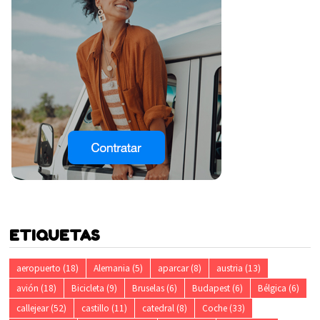
ETIQUETAS
aeropuerto
(18)
Alemania
(5)
aparcar
(8)
austria
(13)
avión
(18)
Bicicleta
(9)
Bruselas
(6)
Budapest
(6)
Bélgica
(6)
callejear
(52)
castillo
(11)
catedral
(8)
Coche
(33)