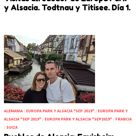
y Alsacia. Todtnau y Titisee. Día 1.
ALEMANIA
/
EUROPA PARK Y ALSACIA "SEP 2019"
/
EUROPA PARK Y
ALSACIA "SEP 2019"
/
EUROPA PARK Y ALSACIA "SEP2019"
/
FRANCIA
/
SUIZA