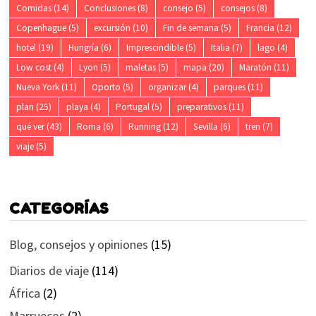
Comidas
(14)
Conclusiones
(8)
consejo
(5)
consejos
(8)
Copenhague
(5)
excursión
(10)
Fin de semana
(5)
Francia
(12)
hotel
(19)
Hungría
(6)
Imprescindible
(5)
Italia
(7)
lago
(4)
Low cost
(4)
Lyon
(5)
maletas
(5)
mapa
(20)
Maratón
(11)
Nueva York
(11)
Oporto
(5)
organizar
(4)
parques
(11)
plan
(25)
playa
(4)
Portugal
(5)
preparativos
(11)
qué ver
(43)
Roma
(6)
Running
(12)
Sevilla
(6)
tren
(7)
viaje
(5)
CATEGORÍAS
Blog, consejos y opiniones
(15)
Diarios de viaje
(114)
África
(2)
Marruecos
(2)