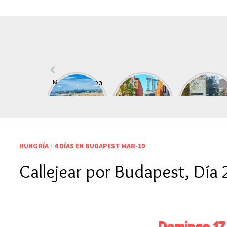
Merece la pena
Qué ver
High Line
visitar Niza
Puente de
Nueva Yor
Brooklyn
HUNGRÍA
/
4 DÍAS EN BUDAPEST MAR-19
Callejear por Budapest, Día 
Domingo 17