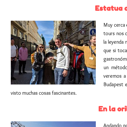
Estatua d
Muy cerca 
tours nos c
la leyenda 
que si toca
gastronómi
un método 
veremos a 
Budapest e
visto muchas cosas fascinantes.
En la or
Andando no