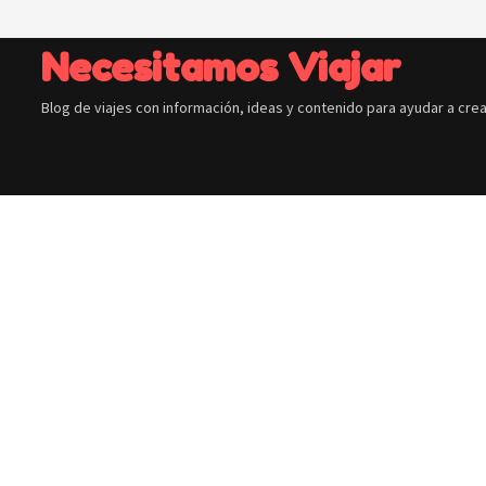
Saltar
al
Necesitamos Viajar
contenido
Blog de viajes con información, ideas y contenido para ayudar a crea