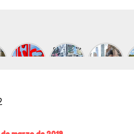
Qué ver en
Contrastes de
Ruta por
k
Gijón
Nueva York
Lower
Manhattan
2
 de marzo de 2019