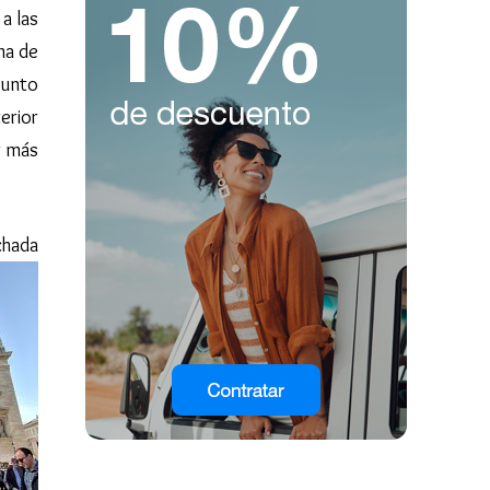
a las
na de
punto
erior
r más
chada