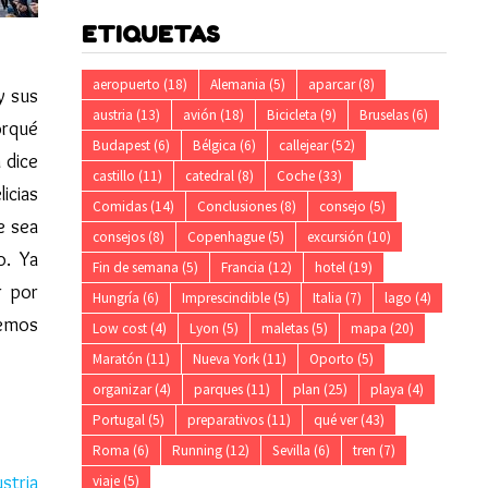
ETIQUETAS
aeropuerto
(18)
Alemania
(5)
aparcar
(8)
 y sus
austria
(13)
avión
(18)
Bicicleta
(9)
Bruselas
(6)
orqué
Budapest
(6)
Bélgica
(6)
callejear
(52)
 dice
castillo
(11)
catedral
(8)
Coche
(33)
icias
Comidas
(14)
Conclusiones
(8)
consejo
(5)
e sea
consejos
(8)
Copenhague
(5)
excursión
(10)
o. Ya
Fin de semana
(5)
Francia
(12)
hotel
(19)
r por
Hungría
(6)
Imprescindible
(5)
Italia
(7)
lago
(4)
hemos
Low cost
(4)
Lyon
(5)
maletas
(5)
mapa
(20)
Maratón
(11)
Nueva York
(11)
Oporto
(5)
organizar
(4)
parques
(11)
plan
(25)
playa
(4)
Portugal
(5)
preparativos
(11)
qué ver
(43)
Roma
(6)
Running
(12)
Sevilla
(6)
tren
(7)
stria
viaje
(5)