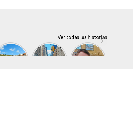
Ver todas las historias
Qué ver en
Domingo en
Que ver por
Lyon
Nueva York
Broadway