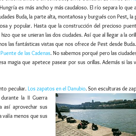
 Hungría es más ancho y más caudaloso. El río separa lo que 
udades Buda, la parte alta, montañosa y burgués con Pest, la 
ciosa y popular. Hasta que la construcción del precioso puen
hizo que se unieran las dos ciudades. Así que al llegar a la oril
mos las fantásticas vistas que nos ofrece de Pest desde Buda
o
Puente de las Cadenas
. No sabemos porqué pero las ciudade
esa magia que apetece pasear por sus orillas. Además si las v
nto peculiar.
Los zapatos en el Danubio
.
Son esculturas de za
durante la II Guerra
ra así aprovechar sus
a valía menos que sus