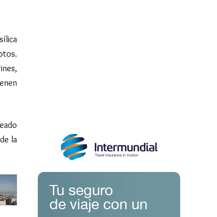
ílica
otos.
ines,
ienen
leado
de la