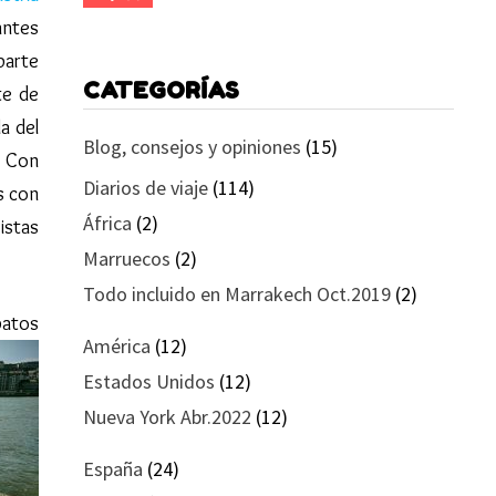
antes
parte
CATEGORÍAS
te de
la del
Blog, consejos y opiniones
(15)
. Con
Diarios de viaje
(114)
s con
África
(2)
istas
Marruecos
(2)
Todo incluido en Marrakech Oct.2019
(2)
patos
América
(12)
Estados Unidos
(12)
Nueva York Abr.2022
(12)
España
(24)