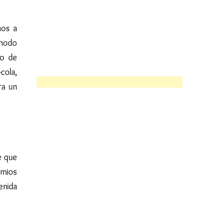
mos a
modo
co de
cola,
ra un
e que
amios
venida