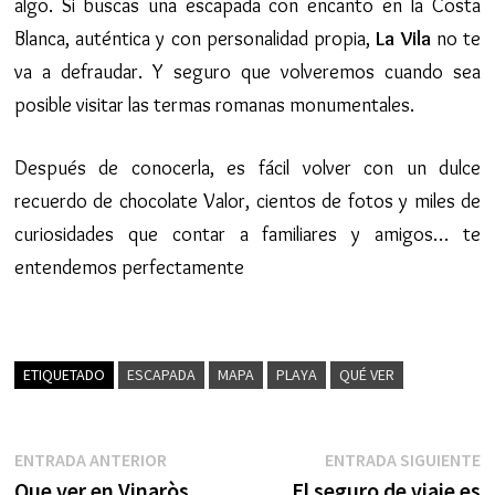
algo. Si buscas una escapada con encanto en la Costa
Blanca, auténtica y con personalidad propia,
La Vila
no te
va a defraudar. Y seguro que volveremos cuando sea
posible visitar las termas romanas monumentales.
Después de conocerla, es fácil volver con un dulce
recuerdo de chocolate Valor, cientos de fotos y miles de
curiosidades que contar a familiares y amigos… te
entendemos perfectamente
ETIQUETADO
ESCAPADA
MAPA
PLAYA
QUÉ VER
Navegación
Entrada
E
ENTRADA ANTERIOR
ENTRADA SIGUIENTE
anterior:
s
Que ver en Vinaròs.
El seguro de viaje es