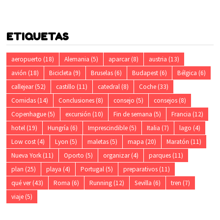
ETIQUETAS
aeropuerto
(18)
Alemania
(5)
aparcar
(8)
austria
(13)
avión
(18)
Bicicleta
(9)
Bruselas
(6)
Budapest
(6)
Bélgica
(6)
callejear
(52)
castillo
(11)
catedral
(8)
Coche
(33)
Comidas
(14)
Conclusiones
(8)
consejo
(5)
consejos
(8)
Copenhague
(5)
excursión
(10)
Fin de semana
(5)
Francia
(12)
hotel
(19)
Hungría
(6)
Imprescindible
(5)
Italia
(7)
lago
(4)
Low cost
(4)
Lyon
(5)
maletas
(5)
mapa
(20)
Maratón
(11)
Nueva York
(11)
Oporto
(5)
organizar
(4)
parques
(11)
plan
(25)
playa
(4)
Portugal
(5)
preparativos
(11)
qué ver
(43)
Roma
(6)
Running
(12)
Sevilla
(6)
tren
(7)
viaje
(5)