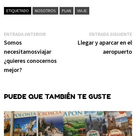
ETIQUETADO
NOSOTROS
PLAN
VIAJE
Navegación
Entrada
E
ENTRADA ANTERIOR
ENTRADA SIGUIENTE
anterior:
s
Somos
Llegar y aparcar en el
de
necesitamosviajar
aeropuerto
entradas
¿quieres conocernos
mejor?
PUEDE QUE TAMBIÉN TE GUSTE