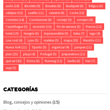
avión
(18)
Bicicleta
(9)
Bruselas
(6)
Budapest
(6)
Bélgica
(6)
callejear
(52)
castillo
(11)
catedral
(8)
Coche
(33)
Comidas
(14)
Conclusiones
(8)
consejo
(5)
consejos
(8)
Copenhague
(5)
excursión
(10)
Fin de semana
(5)
Francia
(12)
hotel
(19)
Hungría
(6)
Imprescindible
(5)
Italia
(7)
lago
(4)
Low cost
(4)
Lyon
(5)
maletas
(5)
mapa
(20)
Maratón
(11)
Nueva York
(11)
Oporto
(5)
organizar
(4)
parques
(11)
plan
(25)
playa
(4)
Portugal
(5)
preparativos
(11)
qué ver
(43)
Roma
(6)
Running
(12)
Sevilla
(6)
tren
(7)
viaje
(5)
CATEGORÍAS
Blog, consejos y opiniones
(15)