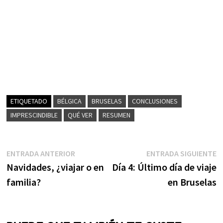
ETIQUETADO
BÉLGICA
BRUSELAS
CONCLUSIONES
IMPRESCINDIBLE
QUÉ VER
RESUMEN
Navegación
Entrada
E
ENTRADA ANTERIOR
ENTRADA SIGUIENTE
anterior:
s
Navidades, ¿viajar o en
Día 4: Último día de viaje
de
familia?
en Bruselas
entradas