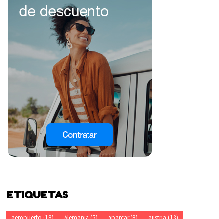
ETIQUETAS
aeropuerto
(18)
Alemania
(5)
aparcar
(8)
austria
(13)