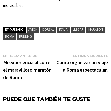
inolvidable.
ETIQUETADO
AVIÓN
DORSAL
ITALIA
LLEGAR
MARATÓN
ROMA
RUNNING
Navegación
Entrada
E
ENTRADA ANTERIOR
ENTRADA SIGUIENTE
anterior:
s
Mi experiencia al correr
Como organizar un viaje
de
el maravilloso maratón
a Roma espectacular.
entradas
de Roma
PUEDE QUE TAMBIÉN TE GUSTE