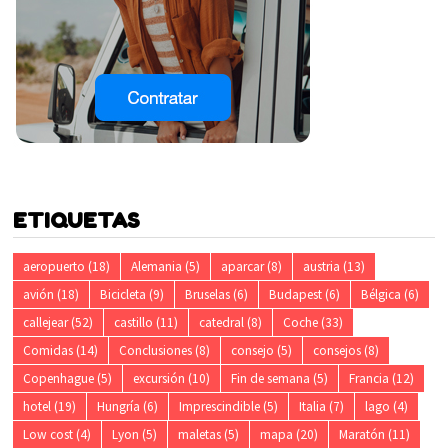
ETIQUETAS
aeropuerto
(18)
Alemania
(5)
aparcar
(8)
austria
(13)
avión
(18)
Bicicleta
(9)
Bruselas
(6)
Budapest
(6)
Bélgica
(6)
callejear
(52)
castillo
(11)
catedral
(8)
Coche
(33)
Comidas
(14)
Conclusiones
(8)
consejo
(5)
consejos
(8)
Copenhague
(5)
excursión
(10)
Fin de semana
(5)
Francia
(12)
hotel
(19)
Hungría
(6)
Imprescindible
(5)
Italia
(7)
lago
(4)
Low cost
(4)
Lyon
(5)
maletas
(5)
mapa
(20)
Maratón
(11)