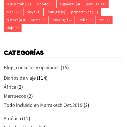
Nueva York
(11)
Oporto
(5)
organizar
(4)
parques
(11)
plan
(25)
playa
(4)
Portugal
(5)
preparativos
(11)
qué ver
(43)
Roma
(6)
Running
(12)
Sevilla
(6)
tren
(7)
viaje
(5)
CATEGORÍAS
Blog, consejos y opiniones
(15)
Diarios de viaje
(114)
África
(2)
Marruecos
(2)
Todo incluido en Marrakech Oct.2019
(2)
América
(12)